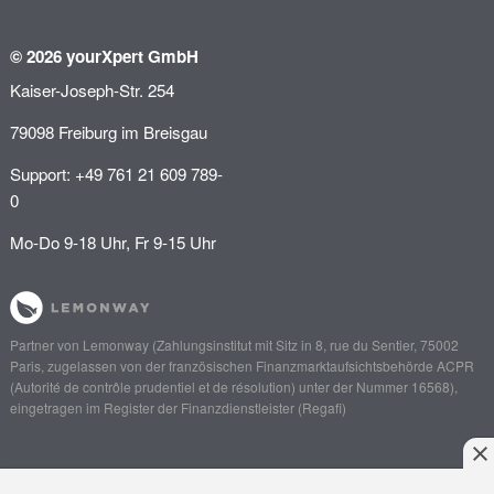
© 2026 yourXpert GmbH
Kaiser-Joseph-Str. 254
79098 Freiburg im Breisgau
Support: +49 761 21 609 789-
0
Mo-Do 9-18 Uhr, Fr 9-15 Uhr
Partner von
Lemonway
(Zahlungsinstitut mit Sitz in 8, rue du Sentier, 75002
Paris, zugelassen von der französischen Finanzmarktaufsichtsbehörde
ACPR
(Autorité de contrôle prudentiel et de résolution)
unter der Nummer 16568),
eingetragen im Register der Finanzdienstleister (
Regafi
)