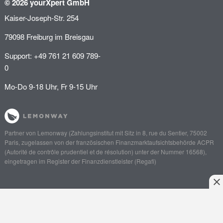
© 2026 yourXpert GmbH
Kaiser-Joseph-Str. 254
79098 Freiburg im Breisgau
Support: +49 761 21 609 789-
0
Mo-Do 9-18 Uhr, Fr 9-15 Uhr
Partner von
Lemonway
(Zahlungsinstitut mit Sitz in 8, rue du Sentier, 75002
Paris, zugelassen von der französischen Finanzmarktaufsichtsbehörde
ACPR
(Autorité de contrôle prudentiel et de résolution)
unter der Nummer 16568),
eingetragen im Register der Finanzdienstleister (
Regafi
)
Anliegen schildern
Angebot einholen