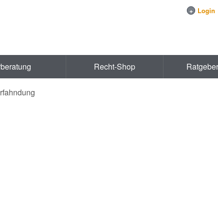
+
Login
rberatung
Recht-Shop
Ratgebe
erfahndung