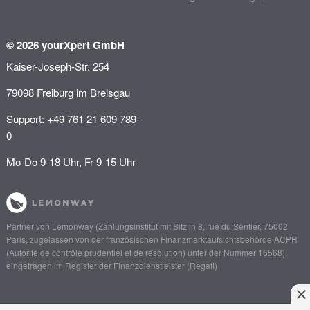
© 2026 yourXpert GmbH
Kaiser-Joseph-Str. 254
79098 Freiburg im Breisgau
Support: +49 761 21 609 789-
0
Mo-Do 9-18 Uhr, Fr 9-15 Uhr
Partner von
Lemonway
(Zahlungsinstitut mit Sitz in 8, rue du Sentier, 75002
Paris, zugelassen von der französischen Finanzmarktaufsichtsbehörde
ACPR
(Autorité de contrôle prudentiel et de résolution)
unter der Nummer 16568),
eingetragen im Register der Finanzdienstleister (
Regafi
)