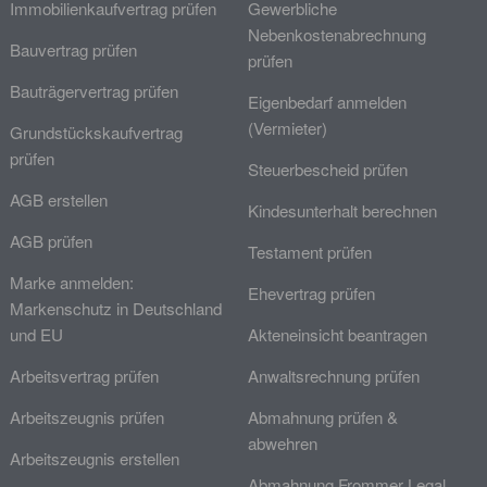
Immobilienkaufvertrag prüfen
Gewerbliche
Nebenkostenabrechnung
Bauvertrag prüfen
prüfen
Bauträgervertrag prüfen
Eigenbedarf anmelden
(Vermieter)
Grundstückskaufvertrag
prüfen
Steuerbescheid prüfen
AGB erstellen
Kindesunterhalt berechnen
AGB prüfen
Testament prüfen
Marke anmelden:
Ehevertrag prüfen
Markenschutz in Deutschland
und EU
Akteneinsicht beantragen
Arbeitsvertrag prüfen
Anwaltsrechnung prüfen
Arbeitszeugnis prüfen
Abmahnung prüfen &
abwehren
Arbeitszeugnis erstellen
Abmahnung Frommer Legal