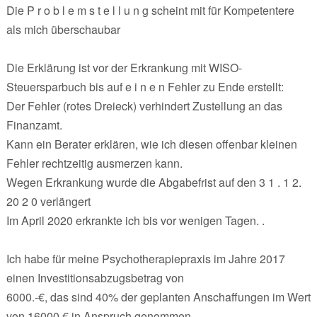
Die P r o b l e m s t e l l u n g scheint mit für Kompetentere
als mich überschaubar
Die Erklärung ist vor der Erkrankung mit WISO-
Steuersparbuch bis auf e i n e n Fehler zu Ende erstellt:
Der Fehler (rotes Dreieck) verhindert Zustellung an das
Finanzamt.
Kann ein Berater erklären, wie ich diesen offenbar kleinen
Fehler rechtzeitig ausmerzen kann.
Wegen Erkrankung wurde die Abgabefrist auf den 3 1 . 1 2.
20 2 0 verlängert
Im April 2020 erkrankte ich bis vor wenigen Tagen. .
Ich habe für meine Psychotherapiepraxis im Jahre 2017
einen Investitionsabzugsbetrag von
6000.-€, das sind 40% der geplanten Anschaffungen im Wert
von 16000 € in Anspruch genommen.