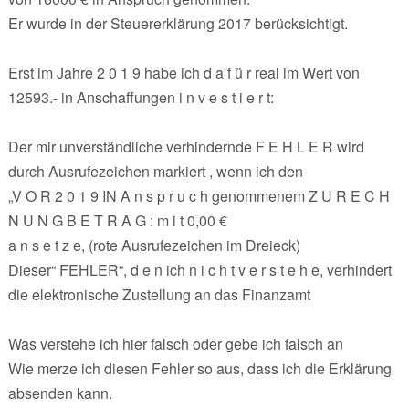
Er wurde in der Steuererklärung 2017 berücksichtigt.
Erst im Jahre 2 0 1 9 habe ich d a f ü r real im Wert von
12593.- in Anschaffungen i n v e s t i e r t:
Der mir unverständliche verhindernde F E H L E R wird
durch Ausrufezeichen markiert , wenn ich den
„V O R 2 0 1 9 IN A n s p r u c h genommenem Z U R E C H
N U N G B E T R A G : m i t 0,00 €
a n s e t z e, (rote Ausrufezeichen im Dreieck)
Dieser“ FEHLER“, d e n ich n i c h t v e r s t e h e, verhindert
die elektronische Zustellung an das Finanzamt
Was verstehe ich hier falsch oder gebe ich falsch an
Wie merze ich diesen Fehler so aus, dass ich die Erklärung
absenden kann.