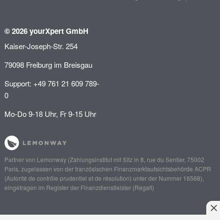
© 2026 yourXpert GmbH
Kaiser-Joseph-Str. 254
79098 Freiburg im Breisgau
Support: +49 761 21 609 789-
0
Mo-Do 9-18 Uhr, Fr 9-15 Uhr
Partner von
Lemonway
(Zahlungsinstitut mit Sitz in 8, rue du Sentier, 75002
Paris, zugelassen von der französischen Finanzmarktaufsichtsbehörde
ACPR
(Autorité de contrôle prudentiel et de résolution)
unter der Nummer 16568),
eingetragen im Register der Finanzdienstleister (
Regafi
)