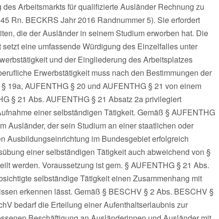
 des Arbeitsmarkts für qualifizierte Ausländer Rechnung zu
5 Rn. BECKRS Jahr 2016 Randnummer 5). Sie erfordert
iten, die der Ausländer in seinem Studium erworben hat. Die
 setzt eine umfassende Würdigung des Einzelfalles unter
erbstätigkeit und der Eingliederung des Arbeitsplatzes
eiberufliche Erwerbstätigkeit muss nach den Bestimmungen der
§ 19a, AUFENTHG § 20 und AUFENTHG § 21 von einem
 § 21 Abs. AUFENTHG § 21 Absatz 2a privilegiert
n Aufnahme einer selbständigen Tätigkeit. Gemäß § AUFENTHG
Ausländer, der sein Studium an einer staatlichen oder
en Ausbildungseinrichtung im Bundesgebiet erfolgreich
usübung einer selbständigen Tätigkeit auch abweichend von §
lt werden. Voraussetzung ist gem. § AUFENTHG § 21 Abs.
sichtigte selbständige Tätigkeit einen Zusammenhang mit
nissen erkennen lässt. Gemäß § BESCHV § 2 Abs. BESCHV §
 bedarf die Erteilung einer Aufenthaltserlaubnis zur
messenen Beschäftigung an Ausländerinnen und Ausländer mit