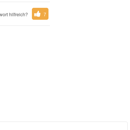
ort hilfreich?
7