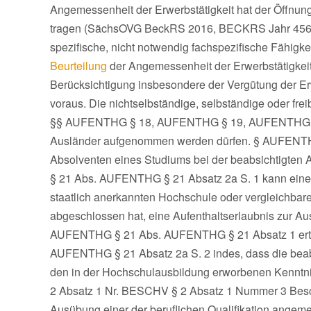
Angemessenheit der Erwerbstätigkeit hat der Öffnung
tragen (SächsOVG BeckRS 2016, BECKRS Jahr 4564
spezifische, nicht notwendig fachspezifische Fähigke
Beurteilung
der Angemessenheit der Erwerbstätigkeit
Berücksichtigung insbesondere der Vergütung der Erw
voraus. Die nichtselbständige, selbständige oder fr
§§ AUFENTHG § 18, AUFENTHG § 19, AUFENTHG 
Ausländer aufgenommen werden dürfen. § AUFENTHG
Absolventen eines Studiums bei der beabsichtigte
§ 21 Abs. AUFENTHG § 21 Absatz 2a S. 1 kann einem 
staatlich anerkannten Hochschule oder vergleichbar
abgeschlossen hat, eine Aufenthaltserlaubnis zur A
AUFENTHG § 21 Abs. AUFENTHG § 21 Absatz 1 ertei
AUFENTHG § 21 Absatz 2a S. 2 indes, dass die beab
den in der Hochschulausbildung erworbenen Kennt
2 Absatz 1 Nr. BESCHV § 2 Absatz 1 Nummer 3 BeschV
Ausübung einer der beruflichen Qualifikation ange