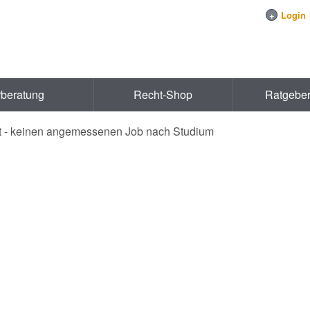
+
Login
rberatung
Recht-Shop
Ratgebe
t - keinen angemessenen Job nach Studium