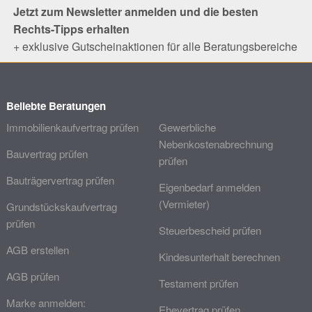
Jetzt zum Newsletter anmelden und die besten
Rechts-Tipps erhalten
+ exklusive Gutscheinaktionen für alle Beratungsbereiche
Beliebte Beratungen
Immobilienkaufvertrag prüfen
Gewerbliche
Nebenkostenabrechnung
Bauvertrag prüfen
prüfen
Bauträgervertrag prüfen
Eigenbedarf anmelden
(Vermieter)
Grundstückskaufvertrag
prüfen
Steuerbescheid prüfen
AGB erstellen
Kindesunterhalt berechnen
AGB prüfen
Testament prüfen
Marke anmelden:
Ehevertrag prüfen