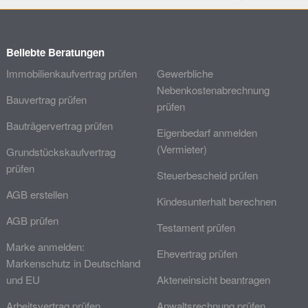
Beliebte Beratungen
Immobilienkaufvertrag prüfen
Gewerbliche
Nebenkostenabrechnung
Bauvertrag prüfen
prüfen
Bauträgervertrag prüfen
Eigenbedarf anmelden
(Vermieter)
Grundstückskaufvertrag
prüfen
Steuerbescheid prüfen
AGB erstellen
Kindesunterhalt berechnen
AGB prüfen
Testament prüfen
Marke anmelden:
Ehevertrag prüfen
Markenschutz in Deutschland
und EU
Akteneinsicht beantragen
Arbeitsvertrag prüfen
Anwaltsrechnung prüfen