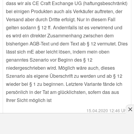
dass wir als CE Craft Exchange UG (haftungsbeschränkt)
bei einigen Produkten auch als Verkäufer auftreten, der
Versand aber durch Dritte erfolgt. Nur in diesem Fall
gelten sodann § 12 ff. Andernfalls ist es verwirrend und
es wird ein direkter Zusammenhang zwischen dem
bisherigen AGB-Text und dem Text ab § 12 vermutet. Dies
lässt sich mE aber leicht lösen, indem mein oben
genanntes Szenario vor Beginn des § 12
niedergeschrieben wird. Möglich wäre auch, dieses
Szenario als eigene Überschrift zu werden und ab § 12
wieder bei § 1 zu beginnen. Letztere Variante fände ich
persönlich in der Tat am glücklichsten, sofern das aus
Ihrer Sicht möglich ist
15.04.2020 12:46 Uhr
Anliegen schildern
Kund*in
Angebot einholen