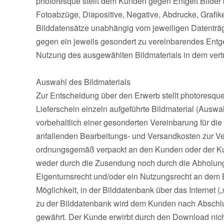
photoresque stellt dem Kunden gegen Entgelt Bilder 
Fotoabzüge, Diapositive, Negative, Abdrucke, Grafike
Bilddatensätze unabhängig vom jeweiligen Datenträ
gegen ein jeweils gesondert zu vereinbarendes Entge
Nutzung des ausgewählten Bildmaterials in dem vertr
Auswahl des Bildmaterials
Zur Entscheidung über den Erwerb stellt photoresq
Lieferschein einzeln aufgeführte Bildmaterial (Aus
vorbehaltlich einer gesonderten Vereinbarung für d
anfallenden Bearbeitungs- und Versandkosten zur V
ordnungsgemäß verpackt an den Kunden oder der Kund
weder durch die Zusendung noch durch die Abholung
Eigentumsrecht und/oder ein Nutzungsrecht an dem B
Möglichkeit, in der Bilddatenbank über das Internet 
zu der Bilddatenbank wird dem Kunden nach Abschlus
gewährt. Der Kunde erwirbt durch den Download nicht