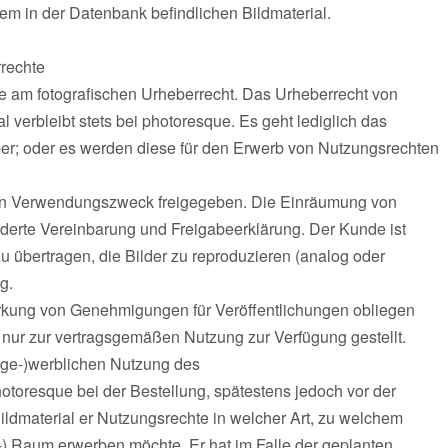
em in der Datenbank befindlichen Bildmaterial.
rechte
e am fotografischen Urheberrecht. Das Urheberrecht von
al verbleibt stets bei photoresque. Es geht lediglich das
er; oder es werden diese für den Erwerb von Nutzungsrechten
arten Verwendungszweck freigegeben. Die Einräumung von
onderte Vereinbarung und Freigabeerklärung. Der Kunde ist
 zu übertragen, die Bilder zu reproduzieren (analog oder
g.
irkung von Genehmigungen für Veröffentlichungen obliegen
nur zur vertragsgemäßen Nutzung zur Verfügung gestellt.
 (ge-)werblichen Nutzung des
 photoresque bei der Bestellung, spätestens jedoch vor der
ildmaterial er Nutzungsrechte in welcher Art, zu welchem
) Raum erwerben möchte. Er hat im Falle der geplanten