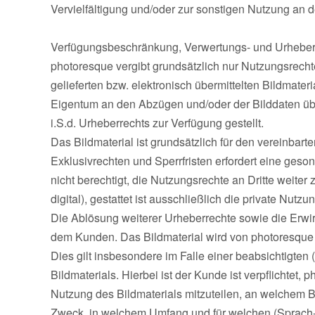
Vervielfältigung und/oder zur sonstigen Nutzung an d
Verfügungsbeschränkung, Verwertungs- und Urheber
photoresque vergibt grundsätzlich nur Nutzungsrecht
gelieferten bzw. elektronisch übermittelten Bildmateri
Eigentum an den Abzügen und/oder der Bilddaten üb
i.S.d. Urheberrechts zur Verfügung gestellt.
Das Bildmaterial ist grundsätzlich für den vereinb
Exklusivrechten und Sperrfristen erfordert eine ges
nicht berechtigt, die Nutzungsrechte an Dritte weiter
digital), gestattet ist ausschließlich die private Nutzun
Die Ablösung weiterer Urheberrechte sowie die Erw
dem Kunden. Das Bildmaterial wird von photoresque 
Dies gilt insbesondere im Falle einer beabsichtigten
Bildmaterials. Hierbei ist der Kunde ist verpflichtet,
Nutzung des Bildmaterials mitzuteilen, an welchem B
Zweck, in welchem Umfang und für welchen (Sprach-