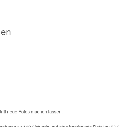
hen
ftritt neue Fotos machen lassen.
fnahmen zu 119 €/stunde und eine bearbeitete Datei zu 26 €.