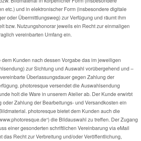
bzw. Bildmaterial in körperlicher Form (insbesondere
n etc.) und in elektronischer Form (insbesondere digitale
ger oder Übermittlungsweg) zur Verfügung und räumt ihm
lt bzw. Nutzungshonorar jeweils ein Recht zur einmaligen
aglich vereinbarten Umfang ein.
ue dem Kunden nach dessen Vorgabe das im jeweiligen
wahlsendung) zur Sichtung und Auswahl vorübergehend und –
ie vereinbarte Überlassungsdauer gegen Zahlung der
erfügung. photoresque versendet die Auswahlsendung
e holt die Ware in unserem Atelier ab. Der Kunde erwirbt
 oder Zahlung der Bearbeitungs- und Versandkosten ein
ildmaterial. photoresque bietet dem Kunden auch die
(„www.photoresque.de“) die Bildauswahl zu treffen. Der Zugang
s einer gesonderten schriftlichen Vereinbarung via eMail
 das Recht zur Verbreitung und/oder Veröffentlichung,