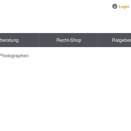
+
Login
rberatung
Recht-Shop
Ratgebe
 Photographen