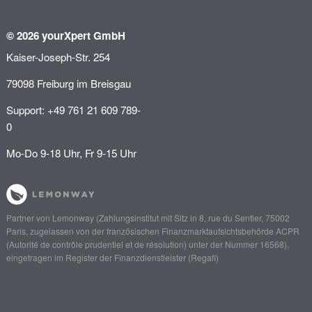
© 2026 yourXpert GmbH
Kaiser-Joseph-Str. 254
79098 Freiburg im Breisgau
Support: +49 761 21 609 789-
0
Mo-Do 9-18 Uhr, Fr 9-15 Uhr
Partner von
Lemonway
(Zahlungsinstitut mit Sitz in 8, rue du Sentier, 75002
Paris, zugelassen von der französischen Finanzmarktaufsichtsbehörde
ACPR
(Autorité de contrôle prudentiel et de résolution)
unter der Nummer 16568),
eingetragen im Register der Finanzdienstleister (
Regafi
)