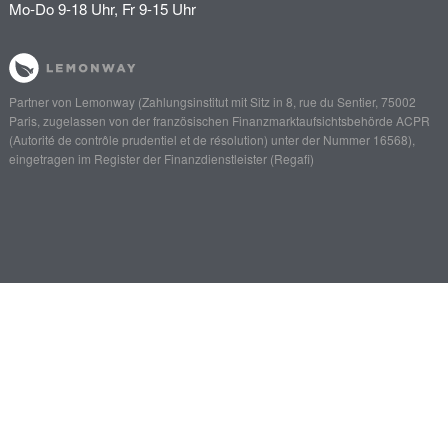
Mo-Do 9-18 Uhr, Fr 9-15 Uhr
Partner von
Lemonway
(Zahlungsinstitut mit Sitz in 8, rue du Sentier, 75002
Paris, zugelassen von der französischen Finanzmarktaufsichtsbehörde
ACPR
(Autorité de contrôle prudentiel et de résolution)
unter der Nummer 16568),
eingetragen im Register der Finanzdienstleister (
Regafi
)