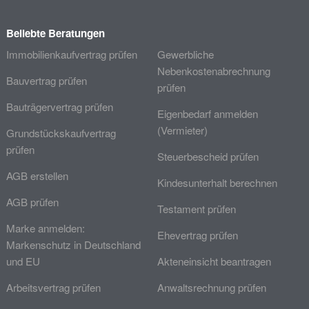
Beliebte Beratungen
Immobilienkaufvertrag prüfen
Gewerbliche
Nebenkostenabrechnung
Bauvertrag prüfen
prüfen
Bauträgervertrag prüfen
Eigenbedarf anmelden
(Vermieter)
Grundstückskaufvertrag
prüfen
Steuerbescheid prüfen
AGB erstellen
Kindesunterhalt berechnen
AGB prüfen
Testament prüfen
Marke anmelden:
Ehevertrag prüfen
Markenschutz in Deutschland
und EU
Akteneinsicht beantragen
Arbeitsvertrag prüfen
Anwaltsrechnung prüfen