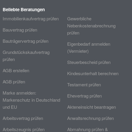
Beliebte Beratungen
Immobilienkaufvertrag prüfen
Gewerbliche
Nebenkostenabrechnung
Bauvertrag prüfen
prüfen
Bauträgervertrag prüfen
Eigenbedarf anmelden
(Vermieter)
Grundstückskaufvertrag
prüfen
Steuerbescheid prüfen
AGB erstellen
Kindesunterhalt berechnen
AGB prüfen
Testament prüfen
Marke anmelden:
Ehevertrag prüfen
Markenschutz in Deutschland
und EU
Akteneinsicht beantragen
Arbeitsvertrag prüfen
Anwaltsrechnung prüfen
Arbeitszeugnis prüfen
Abmahnung prüfen &