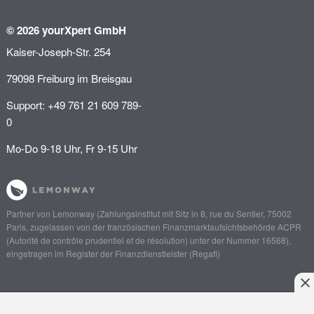
© 2026 yourXpert GmbH
Kaiser-Joseph-Str. 254
79098 Freiburg im Breisgau
Support: +49 761 21 609 789-
0
Mo-Do 9-18 Uhr, Fr 9-15 Uhr
Partner von
Lemonway
(Zahlungsinstitut mit Sitz in 8, rue du Sentier, 75002
Paris, zugelassen von der französischen Finanzmarktaufsichtsbehörde
ACPR
(Autorité de contrôle prudentiel et de résolution)
unter der Nummer 16568),
eingetragen im Register der Finanzdienstleister (
Regafi
)