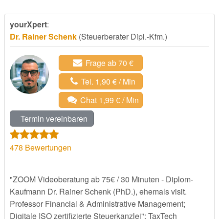
yourXpert
:
Dr. Rainer Schenk
(Steuerberater Dipl.-Kfm.)
Frage ab 70 €
Tel. 1,90 € / Min
Chat 1,99 € / Min
Termin vereinbaren
478
Bewertungen
"ZOOM Videoberatung ab 75€ / 30 Minuten - Diplom-
Kaufmann Dr. Rainer Schenk (PhD.), ehemals visit.
Professor Financial & Administrative Management;
Digitale ISO zertifizierte Steuerkanzlei"; TaxTech