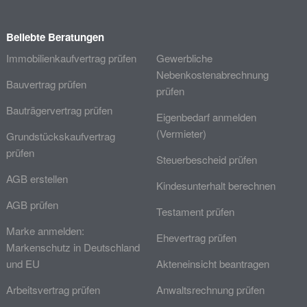
Beliebte Beratungen
Immobilienkaufvertrag prüfen
Gewerbliche
Nebenkostenabrechnung
Bauvertrag prüfen
prüfen
Bauträgervertrag prüfen
Eigenbedarf anmelden
(Vermieter)
Grundstückskaufvertrag
prüfen
Steuerbescheid prüfen
AGB erstellen
Kindesunterhalt berechnen
AGB prüfen
Testament prüfen
Marke anmelden:
Ehevertrag prüfen
Markenschutz in Deutschland
und EU
Akteneinsicht beantragen
Arbeitsvertrag prüfen
Anwaltsrechnung prüfen