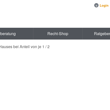
+
Login
rberatung
Recht-Shop
Ratgebe
auses bei Anteil von je 1 / 2