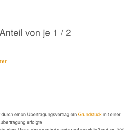
nteil von je 1 / 2
ter
 durch einen Übertragungsvertrag ein
Grundstück
mit einer
sübertragung erfolgte
ein altes Haus, dass saniert wurde und anschließend ca. 300