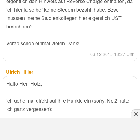
eigentlich den Hinweis auf Reverse Charge enthalten, da
ich hier ja selber keine Steuern bezahlt habe. Bzw.
müssten meine Studienkollegen hier eigentlich UST
berechnen?
Vorab schon einmal vielen Dank!
03.12.2015 13:27 Uhr
Ulrich Hiller
Hallo Herr Holz,
ich gehe mal direkt auf Ihre Punkte ein (sorry, Nr. 2 hatte
ich ganz vergessen):
zu 1)
Anliegen schildern
Angebot einholen