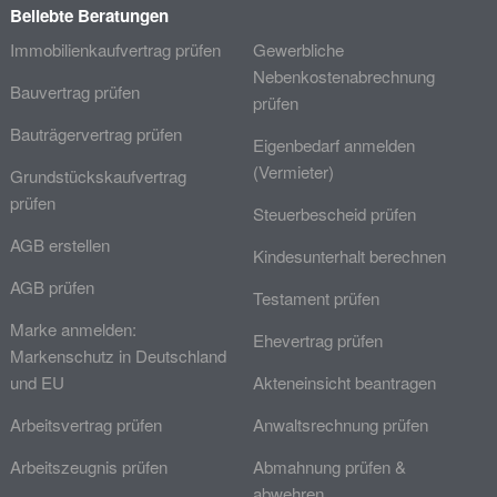
Beliebte Beratungen
Immobilienkaufvertrag prüfen
Gewerbliche
Nebenkostenabrechnung
Bauvertrag prüfen
prüfen
Bauträgervertrag prüfen
Eigenbedarf anmelden
(Vermieter)
Grundstückskaufvertrag
prüfen
Steuerbescheid prüfen
AGB erstellen
Kindesunterhalt berechnen
AGB prüfen
Testament prüfen
Marke anmelden:
Ehevertrag prüfen
Markenschutz in Deutschland
und EU
Akteneinsicht beantragen
Arbeitsvertrag prüfen
Anwaltsrechnung prüfen
Arbeitszeugnis prüfen
Abmahnung prüfen &
abwehren