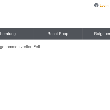
+
Login
rberatung
Recht-Shop
Ratgebe
bgenommen verliert Fell