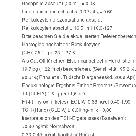
Basophile absolut 0,00 /nl <= 0,08
Large unstained cells abs. 0,02 /nl <= 0,60
Retikulozyten prozentual und absolut
Retikulozyten absolut  16 5 , /nl 18,0-127
Bitte beachten Sie die aktualisierten Referenzbereich
Hämoglobingehalt der Retikulozyten
(CHr) 25 1 , pg 23,1-27,6
Als Cut-Off für einen Eisenmangel beim Hund ist ei
19,7 pg (1,22 fmol) beschrieben. (Sensitivität: 95,2 %,
90,5 %; Prins et al. Tijdschr Diergeneeskd. 2009 Apr)
Endokrinologie Ergebnis Einheit Referenz-/Bewertu
T4 (CLEIA) 1 6 , μg/dl 1,5-4,0
FT4 (Thyroxin, freies) (ECLIA) 0,68 ng/dl 0,40-1,90
TSH (Hund) (CLEIA)  0,60 ng/ml <= 0,30
Interpretation des TSH-Ergebnisses (Basalwert):
<0.30 ng/ml: Normalwert
0.30-0.45 ng/ml: fraglicher Bereich