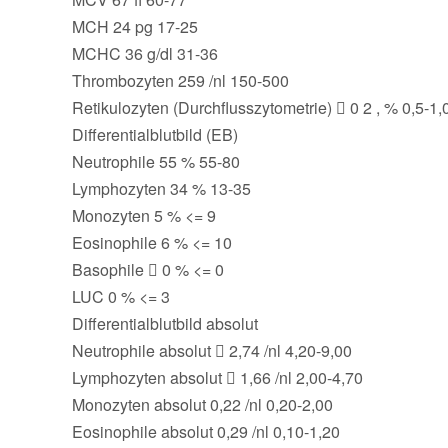
MCH 24 pg 17-25
MCHC 36 g/dl 31-36
Thrombozyten 259 /nl 150-500
Retikulozyten (Durchflusszytometrie)  0 2 , % 0,5-1,
Differentialblutbild (EB)
Neutrophile 55 % 55-80
Lymphozyten 34 % 13-35
Monozyten 5 % <= 9
Eosinophile 6 % <= 10
Basophile  0 % <= 0
LUC 0 % <= 3
Differentialblutbild absolut
Neutrophile absolut  2,74 /nl 4,20-9,00
Lymphozyten absolut  1,66 /nl 2,00-4,70
Monozyten absolut 0,22 /nl 0,20-2,00
Eosinophile absolut 0,29 /nl 0,10-1,20