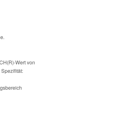
e.
n CH(R)-Wert von
 Spezifität:
ngsbereich