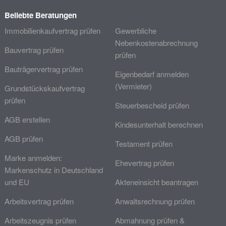
Beliebte Beratungen
Immobilienkaufvertrag prüfen
Gewerbliche
Nebenkostenabrechnung
Bauvertrag prüfen
prüfen
Bauträgervertrag prüfen
Eigenbedarf anmelden
(Vermieter)
Grundstückskaufvertrag
prüfen
Steuerbescheid prüfen
AGB erstellen
Kindesunterhalt berechnen
AGB prüfen
Testament prüfen
Marke anmelden:
Ehevertrag prüfen
Markenschutz in Deutschland
und EU
Akteneinsicht beantragen
Arbeitsvertrag prüfen
Anwaltsrechnung prüfen
Arbeitszeugnis prüfen
Abmahnung prüfen &