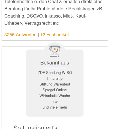
Telefonhotline o. den Chat & erhalten direkt eine
Beratung für Ihr Problem! Viele Rechtsfragen zB
Coaching, DSGVO, Inkasso, Miet-, Kauf-,
Urheber-, Vertragsrecht etc"
3255 Antworten
|
12 Fachartikel
Bekannt aus
ZDF-Sendung WISO
Finanztip
Stiftung Warentest
Spiegel Online
WirtschaftsWoche
n-tv
und viele mehr
So funktioniert's