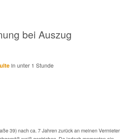
nung bei Auszug
ulte
in unter 1 Stunde
raße 39) nach ca. 7 Jahren zurück an meinen Vermieter
chgemäß weiß gestrichen. Da jedoch momentan ein