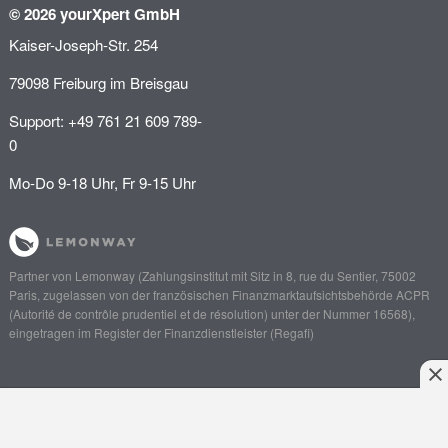
© 2026 yourXpert GmbH
Kaiser-Joseph-Str. 254
79098 Freiburg im Breisgau
Support: +49 761 21 609 789-
0
Mo-Do 9-18 Uhr, Fr 9-15 Uhr
Partner von
Lemonway
(Zahlungsinstitut mit Sitz in 8, rue du Sentier, 75002
Paris, zugelassen von der französischen Finanzmarktaufsichtsbehörde
ACPR
(Autorité de contrôle prudentiel et de résolution)
unter der Nummer 16568),
eingetragen im Register der Finanzdienstleister (
Regafi
)
Anliegen schildern
Angebot einholen