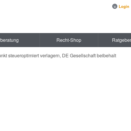
+
Login
rberatung
Recht-Shop
Ratgebe
nkt steueroptimiert verlagern, DE Gesellschaft beibehalt