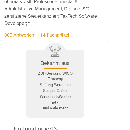
ehemals visit. Professor Financial &
Administrative Management; Digitale ISO
zertifizierte Steuerkanzlei"; TaxTech Software
Developer; "
885 Antworten
|
114 Fachartikel
Bekannt aus
ZDF-Sendung WISO
Finanztip
Stiftung Warentest
Spiegel Online
WirtschaftsWoche
n-tv
und viele mehr
So funktioniert's