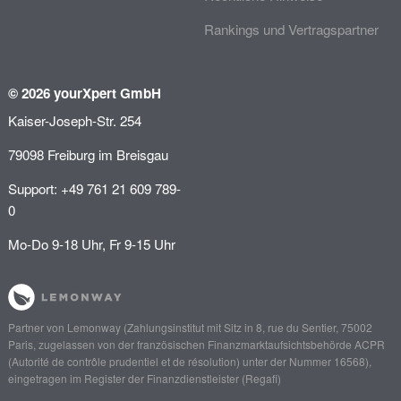
Rankings und Vertragspartner
© 2026 yourXpert GmbH
Kaiser-Joseph-Str. 254
79098 Freiburg im Breisgau
Support: +49 761 21 609 789-
0
Mo-Do 9-18 Uhr, Fr 9-15 Uhr
Partner von
Lemonway
(Zahlungsinstitut mit Sitz in 8, rue du Sentier, 75002
Paris, zugelassen von der französischen Finanzmarktaufsichtsbehörde
ACPR
(Autorité de contrôle prudentiel et de résolution)
unter der Nummer 16568),
eingetragen im Register der Finanzdienstleister (
Regafi
)