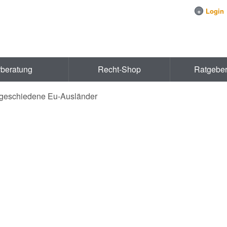
+
Login
rberatung
Recht-Shop
Ratgebe
r geschiedene Eu-Ausländer