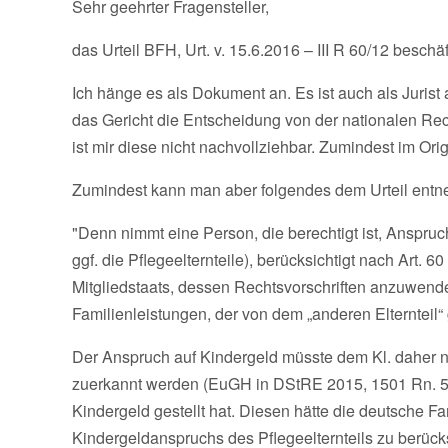
Sehr geehrter Fragensteller,
das Urteil BFH, Urt. v. 15.6.2016 – III R 60/12 beschäf
Ich hänge es als Dokument an. Es ist auch als Juris
das Gericht die Entscheidung von der nationalen Rec
ist mir diese nicht nachvollziehbar. Zumindest im Ori
Zumindest kann man aber folgendes dem Urteil ent
"Denn nimmt eine Person, die berechtigt ist, Anspruc
ggf. die Pflegeelternteile), berücksichtigt nach Art. 
Mitgliedstaats, dessen Rechtsvorschriften anzuwende
Familienleistungen, der von dem „anderen Elternteil“ g
Der Anspruch auf Kindergeld müsste dem Kl. daher ni
zuerkannt werden (EuGH in DStRE 2015, 1501 Rn. 50).
Kindergeld gestellt hat. Diesen hätte die deutsche 
Kindergeldanspruchs des Pflegeelternteils zu berücks