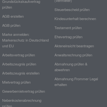
(Vermieter)
Grundstückskaufvertrag
prüfen
Steuerbescheid prüfen
AGB erstellen
Kindesunterhalt berechnen
AGB prüfen
Testament prüfen
Marke anmelden:
Ehevertrag prüfen
Markenschutz in Deutschland
und EU
Akteneinsicht beantragen
Arbeitsvertrag prüfen
Anwaltsrechnung prüfen
Arbeitszeugnis prüfen
Abmahnung prüfen &
abwehren
Arbeitszeugnis erstellen
Abmahnung Frommer Legal
Mietvertrag prüfen
erhalten
Gewerbemietvertrag prüfen
Nebenkostenabrechnung
prüfen