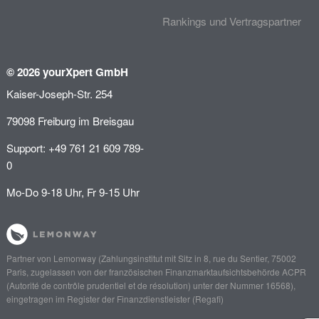
Rankings und Vertragspartner
© 2026 yourXpert GmbH
Kaiser-Joseph-Str. 254
79098 Freiburg im Breisgau
Support: +49 761 21 609 789-
0
Mo-Do 9-18 Uhr, Fr 9-15 Uhr
Partner von
Lemonway
(Zahlungsinstitut mit Sitz in 8, rue du Sentier, 75002
Paris, zugelassen von der französischen Finanzmarktaufsichtsbehörde
ACPR
(Autorité de contrôle prudentiel et de résolution)
unter der Nummer 16568),
eingetragen im Register der Finanzdienstleister (
Regafi
)