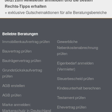
Rechts-Tipps erhalten
+ exklusive Gutscheinaktionen für alle Beratungsbereiche
Beliebte Beratungen
Immobilienkaufvertrag prüfen
Gewerbliche
Nebenkostenabrechnung
Bauvertrag prüfen
prüfen
Bauträgervertrag prüfen
Eigenbedarf anmelden
(Vermieter)
Grundstückskaufvertrag
prüfen
Steuerbescheid prüfen
AGB erstellen
Kindesunterhalt berechnen
AGB prüfen
Testament prüfen
Marke anmelden:
Ehevertrag prüfen
Markenschutz in Deutschland