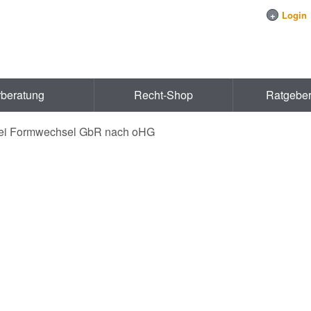
+
Login
rberatung
Recht-Shop
Ratgebe
bei Formwechsel GbR nach oHG