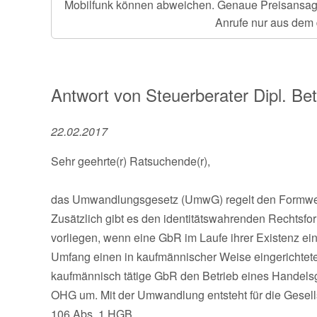
Mobilfunk können abweichen. Genaue Preisansage e
Anrufe nur aus dem 
Antwort von
Steuerberater Dipl. Bet
22.02.2017
Sehr geehrte(r) Ratsuchende(r),
das Umwandlungsgesetz (UmwG) regelt den Formwech
Zusätzlich gibt es den identitätswahrenden Rechtsfo
vorliegen, wenn eine GbR im Laufe ihrer Existenz ei
Umfang einen in kaufmännischer Weise eingerichteten
kaufmännisch tätige GbR den Betrieb eines Handelsg
OHG um. Mit der Umwandlung entsteht für die Gesellsc
106 Abs. 1 HGB.