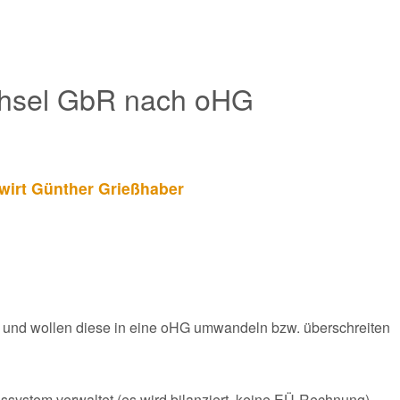
chsel GbR nach oHG
swirt Günther Grießhaber
ig und wollen diese in eine oHG umwandeln bzw. überschreiten
system verwaltet (es wird bilanziert, keine EÜ-Rechnung).