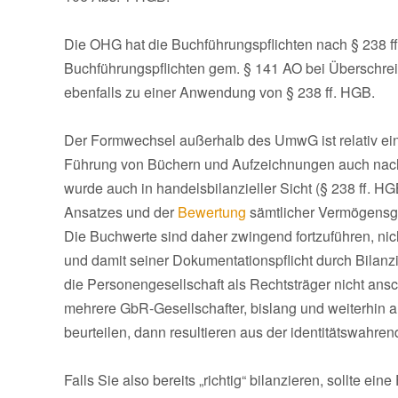
Die OHG hat die Buchführungspflichten nach § 238 f
Buchführungspflichten gem. § 141 AO bei Überschreit
ebenfalls zu einer Anwendung von § 238 ff. HGB.
Der Formwechsel außerhalb des UmwG ist relativ einf
Führung von Büchern und Aufzeichnungen auch nach
wurde auch in handelsbilanzieller Sicht (§ 238 ff. H
Ansatzes und der
Bewertung
sämtlicher Vermögensg
Die Buchwerte sind daher zwingend fortzuführen, nich
und damit seiner Dokumentationspflicht durch Bilan
die Personengesellschaft als Rechtsträger nicht ansch
mehrere GbR-Gesellschafter, bislang und weiterhin al
beurteilen, dann resultieren aus der identitätswahr
Falls Sie also bereits „richtig“ bilanzieren, sollte 