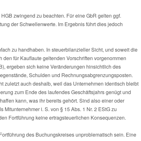
f HGB zwingend zu beachten. Für eine GbR gelten ggf.
ung der Schwellenwerte. Im Ergebnis führt dies jedoch
ach zu handhaben. In steuerbilanzieller Sicht, und soweit die
 den für Kauflaute geltenden Vorschriften vorgenommen
GB), ergeben sich keine Veränderungen hinsichtlich des
egenstände, Schulden und Rechnungsabgrenzungsposten.
t zuletzt auch deshalb, weil das Unternehmen identisch bleibt
zierung zum Ende des laufendes Geschäftsjahrs genügt und
affen kann, was ihr bereits gehört. Sind also einer oder
s Mitunternehmer i. S. von § 15 Abs. 1 Nr. 2 EStG zu
enden Fortführung keine ertragsteuerlichen Konsequenzen.
eine Fortführung des Buchungskreises unproblematisch sein. Eine