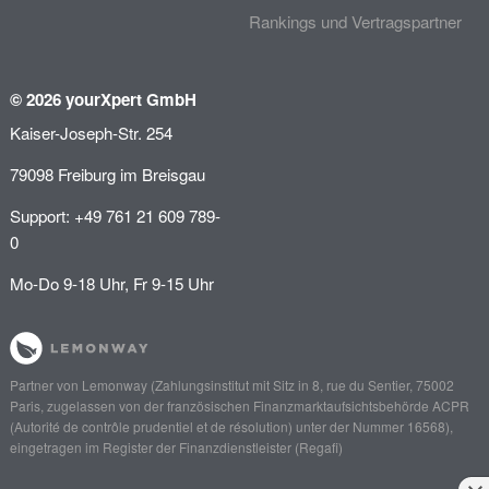
Rankings und Vertragspartner
© 2026 yourXpert GmbH
Kaiser-Joseph-Str. 254
79098 Freiburg im Breisgau
Support: +49 761 21 609 789-
0
Mo-Do 9-18 Uhr, Fr 9-15 Uhr
Partner von
Lemonway
(Zahlungsinstitut mit Sitz in 8, rue du Sentier, 75002
Paris, zugelassen von der französischen Finanzmarktaufsichtsbehörde
ACPR
(Autorité de contrôle prudentiel et de résolution)
unter der Nummer 16568),
eingetragen im Register der Finanzdienstleister (
Regafi
)