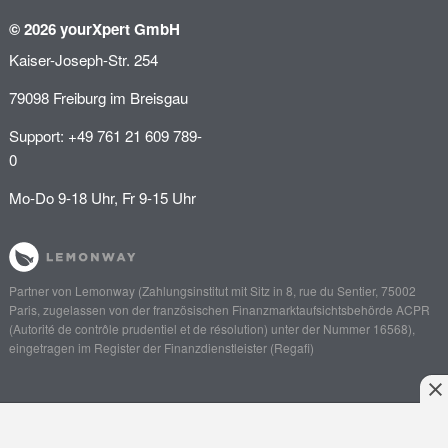
© 2026 yourXpert GmbH
Kaiser-Joseph-Str. 254
79098 Freiburg im Breisgau
Support: +49 761 21 609 789-
0
Mo-Do 9-18 Uhr, Fr 9-15 Uhr
Partner von
Lemonway
(Zahlungsinstitut mit Sitz in 8, rue du Sentier, 75002
Paris, zugelassen von der französischen Finanzmarktaufsichtsbehörde
ACPR
(Autorité de contrôle prudentiel et de résolution)
unter der Nummer 16568),
eingetragen im Register der Finanzdienstleister (
Regafi
)