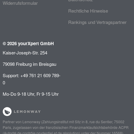
Widerrufsformular
Rechtliche Hinweise
Rankings und Vertragspartner
© 2026 yourXpert GmbH
Kaiser-Joseph-Str. 254
79098 Freiburg im Breisgau
Support: +49 761 21 609 789-
0
Mo-Do 9-18 Uhr, Fr 9-15 Uhr
Partner von
Lemonway
(Zahlungsinstitut mit Sitz in 8, rue du Sentier, 75002
Paris, zugelassen von der französischen Finanzmarktaufsichtsbehörde
ACPR
(Autorité de contrôle prudentiel et de résolution)
unter der Nummer 16568),