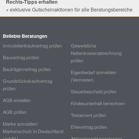
Rechts-Tipps erhalten
+ exklusive Gutscheinaktionen für alle Beratungsbereiche
Beliebte Beratungen
Immobilienkaufvertrag prüfen
Gewerbliche
Nebenkostenabrechnung
Bauvertrag prüfen
prüfen
Bauträgervertrag prüfen
Eigenbedarf anmelden
(Vermieter)
Grundstückskaufvertrag
prüfen
Steuerbescheid prüfen
AGB erstellen
Kindesunterhalt berechnen
AGB prüfen
Testament prüfen
Marke anmelden:
Ehevertrag prüfen
Markenschutz in Deutschland
und EU
Akteneinsicht beantragen