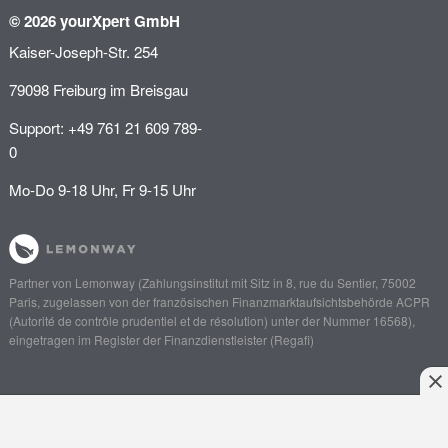
© 2026 yourXpert GmbH
Kaiser-Joseph-Str. 254
79098 Freiburg im Breisgau
Support: +49 761 21 609 789-
0
Mo-Do 9-18 Uhr, Fr 9-15 Uhr
Partner von
Lemonway
(Zahlungsinstitut mit Sitz in 8, rue du Sentier, 75002
Paris, zugelassen von der französischen Finanzmarktaufsichtsbehörde
ACPR
(Autorité de contrôle prudentiel et de résolution)
unter der Nummer 16568),
eingetragen im Register der Finanzdienstleister (
Regafi
)
Anliegen schildern
Angebot einholen