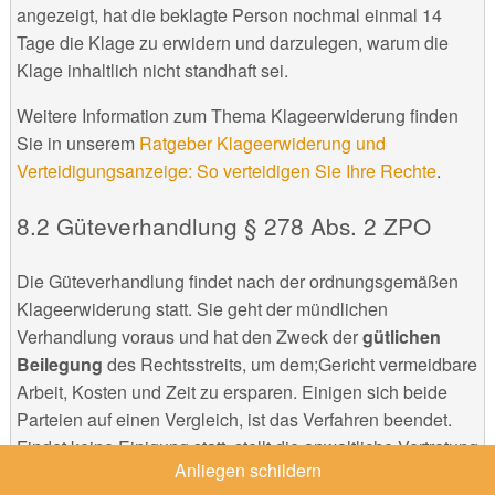
angezeigt, hat die beklagte Person nochmal einmal 14
Tage die Klage zu erwidern und darzulegen, warum die
Klage inhaltlich nicht standhaft sei.
Weitere Information zum Thema Klageerwiderung finden
Sie in unserem
Ratgeber Klageerwiderung und
Verteidigungsanzeige: So verteidigen Sie Ihre Rechte
.
Güteverhandlung § 278 Abs. 2 ZPO
Die Güteverhandlung findet nach der ordnungsgemäßen
Klageerwiderung statt. Sie geht der mündlichen
Verhandlung voraus und hat den Zweck der
gütlichen
Beilegung
des Rechtsstreits, um dem;Gericht vermeidbare
Arbeit, Kosten und Zeit zu ersparen. Einigen sich beide
Parteien auf einen Vergleich, ist das Verfahren beendet.
Findet keine Einigung statt, stellt die anwaltliche Vertretung
Anliegen schildern
einen Antrag aus der Klageschrift, der*die Anwält*in einen