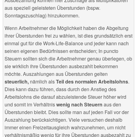
Ausbezahlung können hier Zuschläge als Multiplikatoren
aus speziell geleisteten Überstunden (bspw.
Sonntagszuschlag) hinzukommen.
Wenn Arbeitnehmer die Möglichkeit haben die Abgeltung
ihrer Überstunden frei zu wählen, ist dies grundsätzlich erst
einmal gut für die Work-Life-Balance und jeder kann nach
seinen eigenen Bedürfnissen entscheiden; In puncto
Steuern sollten sich die Arbeitnehmer genau überlegen, ob
sie wirklich ihre Überstunden ausbezahlt bekommen
möchte. Auszahlungen aus Überstunden gelten
steuerlich,
nämlich als
Teil des normalen Arbeitslohns
.
Dies kann dazu führen, dass durch den Anstieg des
Arbeitslohns die darauf abzuleistende Steuer höher wird
und somit im Verhältnis
wenig nach Steuern
aus den
Überstunden bleibt. Dies sollte man auf jeden Fall vor der
Auszahlung berücksichtigen. Viele versuchen deshalb
immer einen Freizeitausgleich wahrzunehmen, um nicht
verhältnismäßig wenig für ihre Überstunden ausbezahlt zu