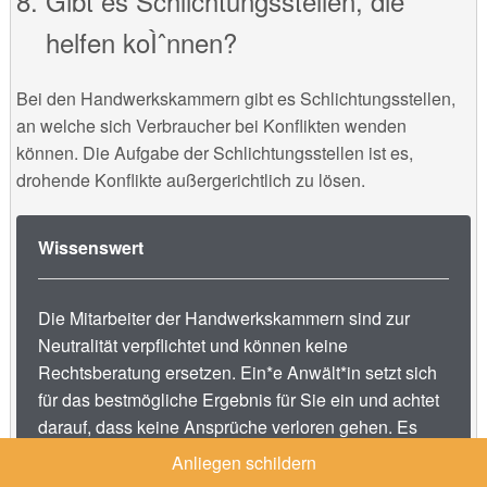
Gibt es Schlichtungsstellen, die
helfen koÌˆnnen?
Bei den Handwerkskammern gibt es Schlichtungsstellen,
an welche sich Verbraucher bei Konflikten wenden
können. Die Aufgabe der Schlichtungsstellen ist es,
drohende Konflikte außergerichtlich zu lösen.
Wissenswert
Die Mitarbeiter der Handwerkskammern sind zur
Neutralität verpflichtet und können keine
Rechtsberatung ersetzen. Ein*e Anwält*in setzt sich
für das bestmögliche Ergebnis für Sie ein und achtet
darauf, dass keine Ansprüche verloren gehen. Es
kann nicht ausgeschlossen werden, dass
Anliegen schildern
Handwerkskammern ihre eigenen Mitglieder (die