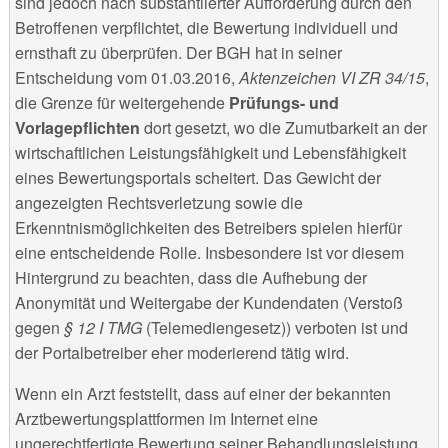
sind jedoch nach substantiierter Aufforderung durch den
Betroffenen verpflichtet, die Bewertung individuell und
ernsthaft zu überprüfen. Der BGH hat in seiner
Entscheidung vom 01.03.2016,
Aktenzeichen VI ZR 34/15
,
die Grenze für weitergehende
Prüfungs- und
Vorlagepflichten
dort gesetzt, wo die Zumutbarkeit an der
wirtschaftlichen Leistungsfähigkeit und Lebensfähigkeit
eines Bewertungsportals scheitert. Das Gewicht der
angezeigten Rechtsverletzung sowie die
Erkenntnismöglichkeiten des Betreibers spielen hierfür
eine entscheidende Rolle. Insbesondere ist vor diesem
Hintergrund zu beachten, dass die Aufhebung der
Anonymität und Weitergabe der Kundendaten (Verstoß
gegen
§ 12 I TMG
(Telemediengesetz)) verboten ist und
der Portalbetreiber eher moderierend tätig wird.
Wenn ein Arzt feststellt, dass auf einer der bekannten
Arztbewertungsplattformen im Internet eine
ungerechtfertigte Bewertung seiner Behandlungsleistung