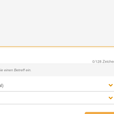
0
/128 Zeiche
l)