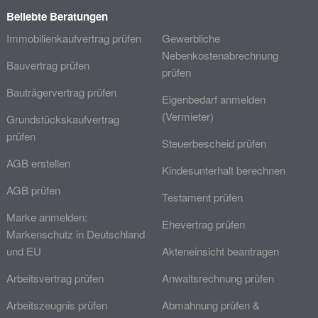
Beliebte Beratungen
Immobilienkaufvertrag prüfen
Gewerbliche
Nebenkostenabrechnung
Bauvertrag prüfen
prüfen
Bauträgervertrag prüfen
Eigenbedarf anmelden
(Vermieter)
Grundstückskaufvertrag
prüfen
Steuerbescheid prüfen
AGB erstellen
Kindesunterhalt berechnen
AGB prüfen
Testament prüfen
Marke anmelden:
Ehevertrag prüfen
Markenschutz in Deutschland
und EU
Akteneinsicht beantragen
Arbeitsvertrag prüfen
Anwaltsrechnung prüfen
Arbeitszeugnis prüfen
Abmahnung prüfen &