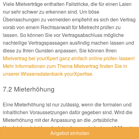
Viele Mietverträge enthalten Fallstricke, die für einen Laien
nur sehr schwer zu erkennen sind. Um böse
Überraschungen zu vermeiden empfiehlt es sich den Vertrag
vorab von einem Rechtsanwalt für Mietrecht prüfen zu
lassen. So können Sie vor Vertragsabschluss mögliche
nachteilige Vertragspassagen ausfindig machen lassen und
diese zu Ihren Gunsten anpassen. Sie können Ihren
Mietvertrag bei yourXpert ganz einfach online prüfen lassen!
Mehr Informationen zum Thema Mietvertrag finden Sie in
unserer Wissensdatenbank yourXpertise.
7.2 Mieterhöhung
Eine Mieterhöhung ist nur zulässig, wenn die formalen und
inhaltlichen Voraussetzungen dafür gegeben sind. Wird die
Mieterhöhung mit der Anpassung an die „ortsübliche
Vergleichsmiete“ begründet, müssen mindestens 12 Monate
Angebot einholen
seit der letzten Erhöhung vergangen sein. Ein weiterer